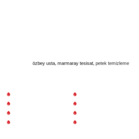
Deneyimli ve uzman ekibimizle, su kaçakları ve musluk
tamirinden kombi bakımına kadar her türlü ihtiyacınızı
karşılıyoruz.
özbey usta
,
marmaray tesisat
,
petek temizleme
HIZLI MENÜ
HIZMETLER
Kurumsal
Petek Temizliği
Hizmetler
Tıkanıklık Açma
Bölgeler
Su Kaçağı Tespiti
İletişim
Tesisat Hizmetleri
BÜLTENE KAYDOL