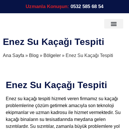
Uzmanla Konuşun:
0532 585 68 54
Ana Sayfa
Sunulan Hizmetle
Hizmet Bölgeleri
Telefon Bilgileri
Enez Su Kaçağı Tespiti
Ana Sayfa
»
Blog
»
Bölgeler
»
Enez Su Kaçağı Tespiti
Enez Su Kaçağı Tespiti
Enez su kaçağı tespiti hizmeti veren firmamız su kaçağı
problemlerine çözüm getirmek amacıyla son teknoloji
ekipmanlar ve uzman kadrosu ile hizmet vermektedir. Su
kaçağı binaların su tesisatlarında meydana gelen
sızıntılardır. Su sızıntılar, zamanla büyük problemlere yol