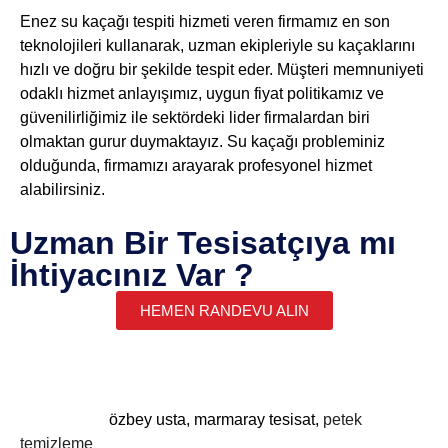
Enez su kaçağı tespiti hizmeti veren firmamız en son
teknolojileri kullanarak, uzman ekipleriyle su kaçaklarını
hızlı ve doğru bir şekilde tespit eder. Müşteri memnuniyeti
odaklı hizmet anlayışımız, uygun fiyat politikamız ve
güvenilirliğimiz ile sektördeki lider firmalardan biri
olmaktan gurur duymaktayız. Su kaçağı probleminiz
olduğunda, firmamızı arayarak profesyonel hizmet
alabilirsiniz.
Uzman Bir Tesisatçıya mı
İhtiyacınız Var ?
HEMEN RANDEVU ALIN
Deneyimli ve uzman ekibimizle, su kaçakları ve musluk
tamirinden kombi bakımına kadar her türlü ihtiyacınızı
karşılıyoruz.
özbey usta
,
marmaray tesisat
,
petek
temizleme